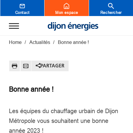
Aller au contenu principal
Contact
Mon espace
Rechercher
Fil d'Ariane
Home
Actualités
Bonne année !
PARTAGER
Bonne année !
Les équipes du chauffage urbain de Dijon
Métropole vous souhaitent une bonne
année 2023 !