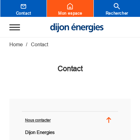
Aller au contenu principal
Contact
Mon espace
Rechercher
Fil d'Ariane
Home
Contact
Contact
Nous contacter
Dijon Energies