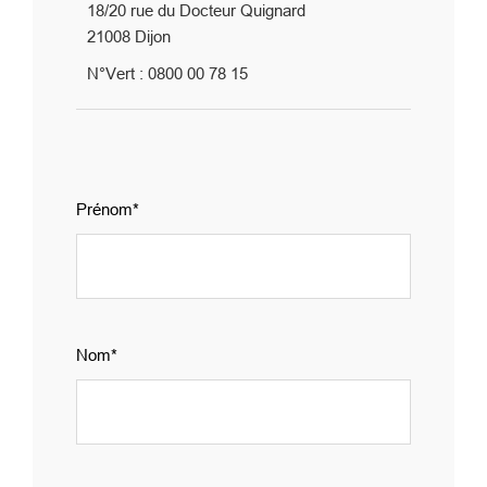
18/20 rue du Docteur Quignard
21008 Dijon
N°Vert : 0800 00 78 15
group_1
Prénom
Nom