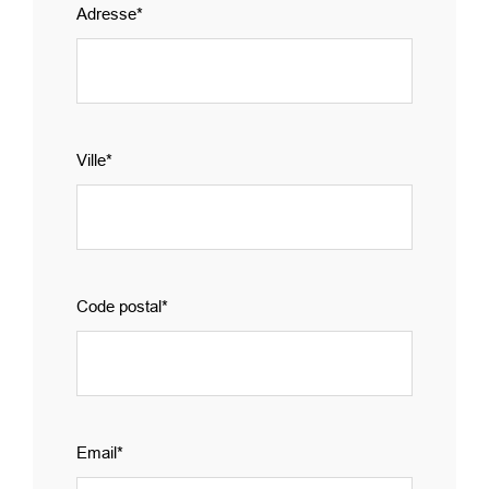
Adresse
group_2
Ville
Code postal
Email