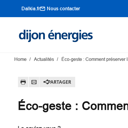
Aller au contenu principal
Dalkia.fr
Nous contacter
Main navigati
Fil d'Ariane
Home
Actualités
Éco-geste : Comment préserver l
PARTAGER
Éco-geste : Comment